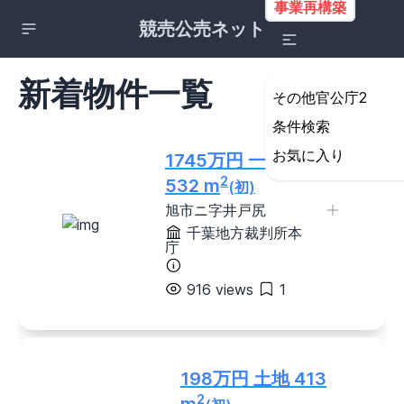
事業再構築
競売公売ネット
新着物件一覧
その他官公庁2
条件検索
詳細検索の条件設定
お気に入り
1745万円 一戸建て
所在地
2
532 m
(初)
すべて
旭市ニ字井戸尻
北海道・東北地方
千葉地方裁判所本
庁
北海道
青森県
岩手県
宮城県
秋田県
山形県
福島県
916 views
1
関東地方
茨城県
栃木県
群馬県
埼玉県
千葉県
東京都
神奈川県
198万円 土地 413
甲信越地方
2