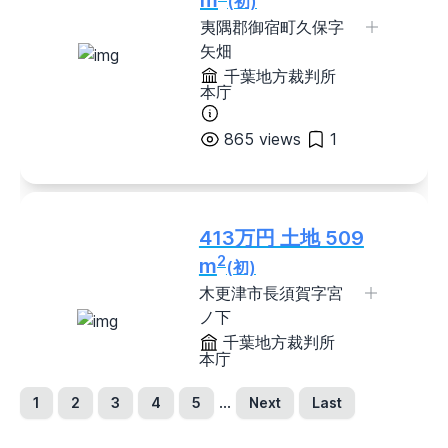
m
(初)
新潟県
富山県
石川県
福井県
夷隅郡御宿町久保字
山梨県
長野県
矢畑
東海地方
千葉地方裁判所
本庁
岐阜県
静岡県
愛知県
三重県
関西地方
865 views
1
滋賀県
京都府
大阪府
兵庫県
奈良県
和歌山県
中国地方
413万円 土地 509
鳥取県
島根県
岡山県
広島県
2
m
(初)
山口県
木更津市長須賀字宮
四国地方
ノ下
徳島県
香川県
愛媛県
高知県
千葉地方裁判所
本庁
九州・沖縄地方
福岡県
佐賀県
長崎県
熊本県
...
1
2
3
4
5
Next
Last
849 views
0
大分県
宮崎県
鹿児島県
沖縄県