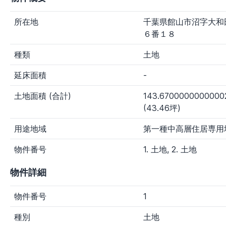
大分県
宮崎県
鹿児島県
沖縄県
所在地
千葉県館山市沼字大和
６番１８
新着物件
種類
土地
指定なし
1日以内
3日以内
7日以内
延床面積
-
物件種別
す
マン
一戸
土
農
その
土地面積 (合計)
143.6700000000000
べ
ショ
建て
地
地
他種
(43.46坪)
て
ン
別
用途地域
第一種中高層住居専用
価格
物件番号
1. 土地, 2. 土地
～100万円
100～300万円
300～800万円
800～1,500万円
1,500～3,000万円
物件詳細
3,000万円～
物件番号
1
任
意
～
種別
土地
入