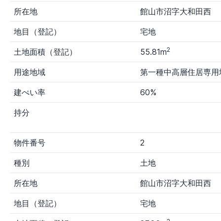
力
所在地
館山市沼字大和田西
出品者
地目（登記）
宅地
す
裁
国
財
その他
その他
べ
判
税
務
官公庁1
官公庁
2
土地面積（登記）
55.81m
て
所
局
局
用途地域
第一種中高層住居専用
建ぺい率
60%
持分
物件番号
2
種別
土地
所在地
館山市沼字大和田西
地目（登記）
宅地