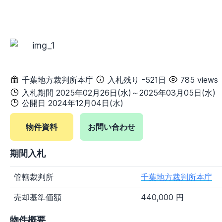
甲信越地方
新潟県
富山県
石川県
福井県
山梨県
長野県
東海地方
岐阜県
静岡県
愛知県
三重県
千葉地方裁判所本庁
入札残り -521日
785 views
関西地方
入札期間 2025年02月26日(水)～2025年03月05日(水)
滋賀県
京都府
大阪府
兵庫県
公開日 2024年12月04日(水)
奈良県
和歌山県
物件資料
お問い合わせ
中国地方
鳥取県
島根県
岡山県
広島県
期間入札
山口県
管轄裁判所
千葉地方裁判所本庁
四国地方
徳島県
香川県
愛媛県
高知県
売却基準価額
440,000 円
九州・沖縄地方
物件概要
福岡県
佐賀県
長崎県
熊本県