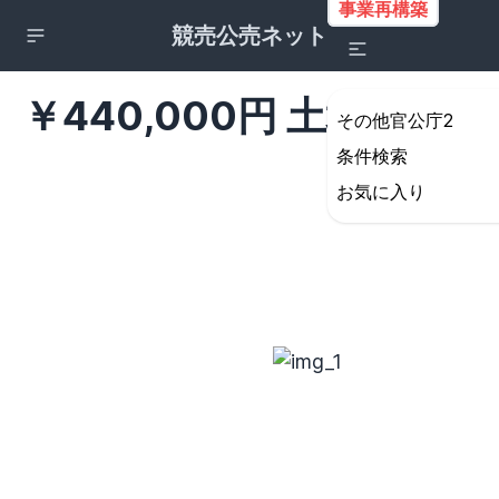
事業再構築
競売公売ネット
￥440,000円 土地 143 m
その他官公庁2
条件検索
お気に入り
詳細検索の条件設定
所在地
すべて
北海道・東北地方
北海道
青森県
岩手県
宮城県
秋田県
山形県
福島県
関東地方
茨城県
栃木県
群馬県
埼玉県
千葉県
東京都
神奈川県