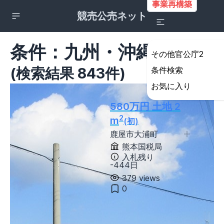
事業再構築
競売公売ネット
条件：九州・沖縄地方
その他官公庁2
(検索結果 843件)
条件検索
詳細検索の条件設定
お気に入り
所在地
580万円 土地 2
すべて
2
m
(初)
北海道・東北地方
鹿屋市大浦町
北海道
青森県
岩手県
宮城県
熊本国税局
秋田県
山形県
福島県
入札残り
-444日
関東地方
379 views
茨城県
栃木県
群馬県
埼玉県
0
千葉県
東京都
神奈川県
甲信越地方