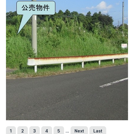
新潟県
富山県
石川県
福井県
山梨県
長野県
東海地方
岐阜県
静岡県
愛知県
三重県
関西地方
滋賀県
京都府
大阪府
兵庫県
奈良県
和歌山県
中国地方
鳥取県
島根県
岡山県
広島県
山口県
四国地方
徳島県
香川県
愛媛県
高知県
九州・沖縄地方
福岡県
佐賀県
長崎県
熊本県
大分県
宮崎県
鹿児島県
沖縄県
...
1
2
3
4
5
Next
Last