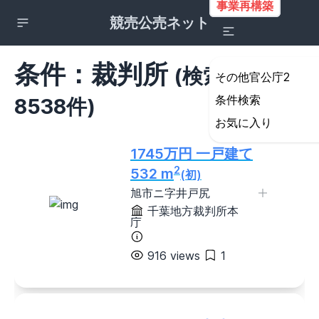
事業再構築
競売公売ネット
条件：裁判所
(検索結果
その他官公庁2
条件検索
8538件)
詳細検索の条件設定
お気に入り
所在地
1745万円 一戸建て
すべて
2
532 m
(初)
北海道・東北地方
旭市ニ字井戸尻
北海道
青森県
岩手県
宮城県
千葉地方裁判所本
秋田県
山形県
福島県
庁
関東地方
916 views
1
茨城県
栃木県
群馬県
埼玉県
千葉県
東京都
神奈川県
甲信越地方