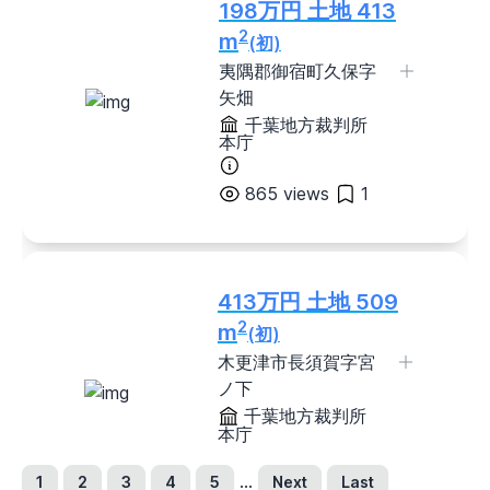
新潟県
富山県
石川県
福井県
198万円 土地 413
2
m
(初)
山梨県
長野県
夷隅郡御宿町久保字
東海地方
矢畑
岐阜県
静岡県
愛知県
三重県
千葉地方裁判所
関西地方
本庁
滋賀県
京都府
大阪府
兵庫県
865 views
1
奈良県
和歌山県
中国地方
鳥取県
島根県
岡山県
広島県
413万円 土地 509
山口県
2
m
(初)
四国地方
木更津市長須賀字宮
徳島県
香川県
愛媛県
高知県
ノ下
九州・沖縄地方
千葉地方裁判所
福岡県
佐賀県
長崎県
熊本県
本庁
大分県
宮崎県
鹿児島県
沖縄県
...
1
2
3
4
5
Next
Last
848 views
0