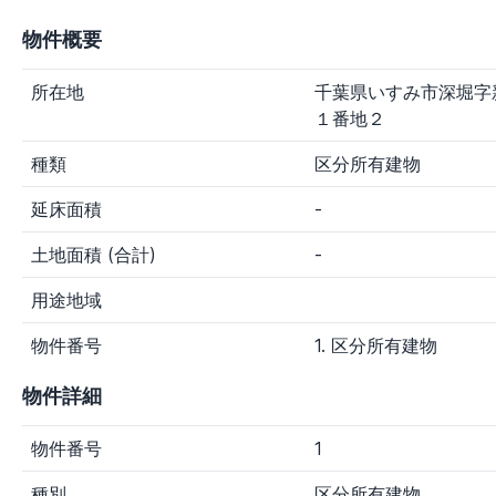
大分県
宮崎県
鹿児島県
沖縄県
物件概要
新着物件
所在地
千葉県いすみ市深堀字
指定なし
1日以内
3日以内
7日以内
１番地２
物件種別
種類
区分所有建物
す
マン
一戸
土
農
その
延床面積
-
べ
ショ
建て
地
地
他種
て
ン
別
土地面積 (合計)
-
価格
用途地域
～100万円
100～300万円
300～800万円
物件番号
1. 区分所有建物
800～1,500万円
1,500～3,000万円
物件詳細
3,000万円～
任
物件番号
1
意
～
入
種別
区分所有建物