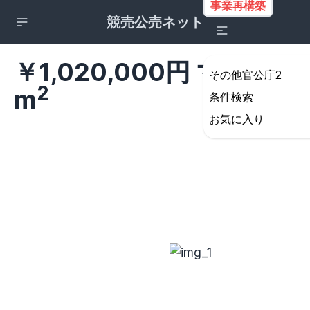
事業再構築
競売公売ネット
￥1,020,000円 マンション
その他官公庁2
2
m
条件検索
お気に入り
詳細検索の条件設定
所在地
すべて
北海道・東北地方
北海道
青森県
岩手県
宮城県
秋田県
山形県
福島県
関東地方
茨城県
栃木県
群馬県
埼玉県
千葉県
東京都
神奈川県