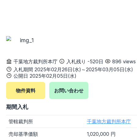
甲信越地方
新潟県
富山県
石川県
福井県
山梨県
長野県
東海地方
岐阜県
静岡県
愛知県
三重県
関西地方
滋賀県
京都府
大阪府
兵庫県
千葉地方裁判所本庁
入札残り -520日
896 views
入札期間 2025年02月26日(水)～2025年03月05日(水)
奈良県
和歌山県
公開日 2025年02月05日(水)
中国地方
鳥取県
島根県
岡山県
広島県
物件資料
お問い合わせ
山口県
期間入札
四国地方
徳島県
香川県
愛媛県
高知県
管轄裁判所
千葉地方裁判所本庁
九州・沖縄地方
売却基準価額
1,020,000 円
福岡県
佐賀県
長崎県
熊本県