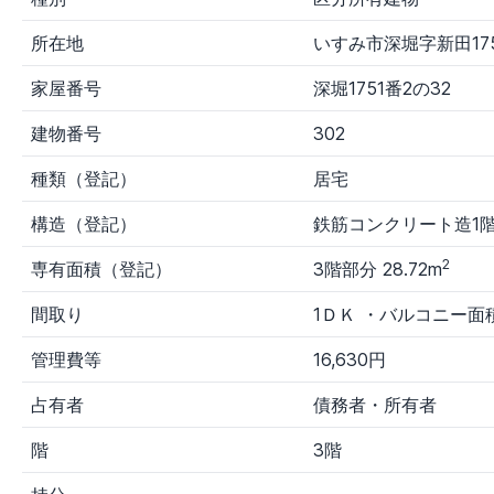
力
所在地
いすみ市深堀字新田175
出品者
す
裁
国
財
その他
その他
家屋番号
深堀1751番2の32
べ
判
税
務
官公庁1
官公庁
て
所
局
局
建物番号
302
種類（登記）
居宅
構造（登記）
鉄筋コンクリート造1
2
専有面積（登記）
3階部分 28.72m
間取り
1ＤＫ ・バルコニー面積
管理費等
16,630円
占有者
債務者・所有者
階
3階