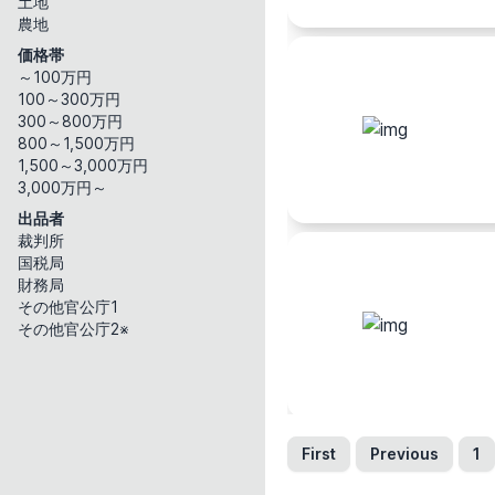
土地
農地
関西地方
価格帯
滋賀県
京都府
～100万円
100～300万円
中国地方
300～800万円
鳥取県
島根県
800～1,500万円
四国地方
1,500～3,000万円
3,000万円～
徳島県
香川県
出品者
九州・沖縄地方
裁判所
福岡県
佐賀県
国税局
財務局
新着物件
その他官公庁1
その他官公庁2※
指定なし
1日以内
物件種別
すべて
マンション
First
Previous
1
価格