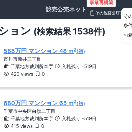
事業再構築
競売公売ネット
その他官公庁2
そ
条
ンション
(検索結果 1538件)
お
2
588万円 マンション 48 m
(初)
市川市新井三丁目
千葉地方裁判所本庁
入札残り -519日
420 views
0
岩手県
宮城県
秋田県
山形県
福島県
群馬県
埼玉県
千葉県
東京都
神奈川県
2
680万円 マンション 65 m
(初)
千葉市中央区白旗二丁目
石川県
福井県
山梨県
長野県
千葉地方裁判所本庁
入札残り -519日
415 views
0
愛知県
三重県