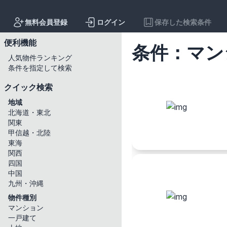
無料会員登録
ログイン
保存した検索条件
便利機能
条件：マ
人気物件ランキング
条件を指定して検索
詳細検索の条件設定
クイック検索
所在地
地域
北海道・東北
すべて
関東
北海道・東北地方
甲信越・北陸
北海道
青森県
東海
関西
関東地方
四国
茨城県
栃木県
中国
九州・沖縄
甲信越地方
物件種別
新潟県
富山県
マンション
東海地方
一戸建て
岐阜県
静岡県