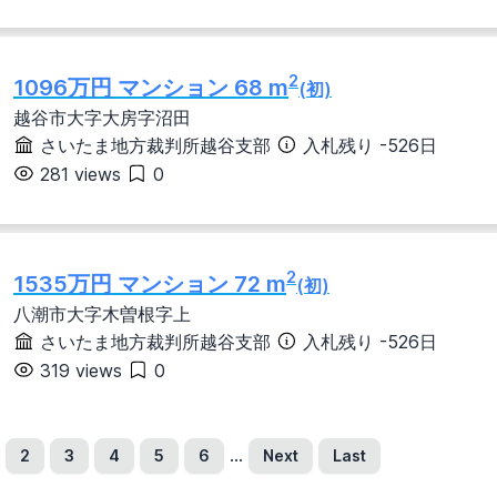
大阪府
兵庫県
奈良県
和歌山県
2
1096万円 マンション 68 m
(初)
越谷市大字大房字沼田
岡山県
広島県
山口県
さいたま地方裁判所越谷支部
入札残り -526日
281 views
0
愛媛県
高知県
長崎県
熊本県
大分県
宮崎県
鹿児島県
沖縄県
2
1535万円 マンション 72 m
(初)
八潮市大字木曽根字上
さいたま地方裁判所越谷支部
入札残り -526日
3日以内
7日以内
319 views
0
一戸建て
土地
農地
その他種別
...
2
3
4
5
6
Next
Last
2
298万円 マンション 57 m
(初)