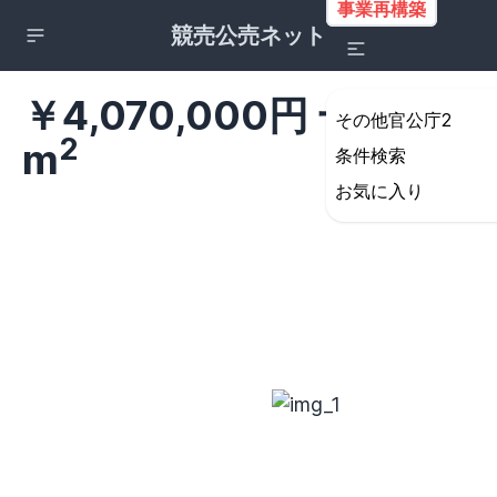
事業再構築
競売公売ネット
￥4,070,000円 一戸建て 
その他官公庁2
2
m
条件検索
お気に入り
詳細検索の条件設定
所在地
すべて
北海道・東北地方
北海道
青森県
岩手県
宮城県
秋田県
山形県
福島県
関東地方
茨城県
栃木県
群馬県
埼玉県