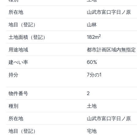
～
入
力
所在地
山武市富口字日ノ原
出品者
地目（登記）
山林
す
裁
国
財
その他
その他
2
土地面積（登記）
182m
べ
判
税
務
官公庁1
官公庁
て
所
局
局
用途地域
都市計画区域内無指定
建ぺい率
60%
持分
7分の1
物件番号
2
種別
土地
所在地
山武市富口字日ノ原
地目（登記）
宅地