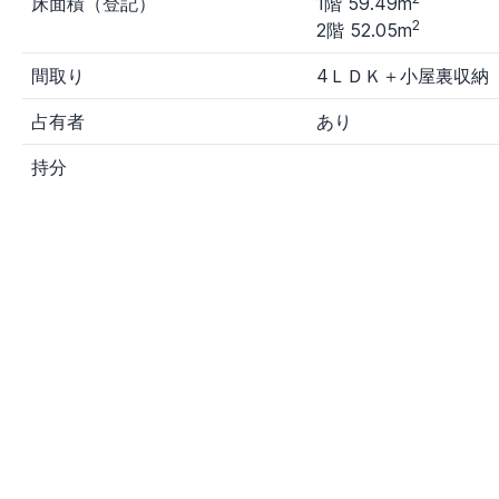
床面積（登記）
1階 59.49m
2
2階 52.05m
間取り
4ＬＤＫ＋小屋裏収納
占有者
あり
持分