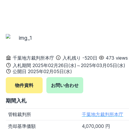
千葉県
東京都
神奈川県
甲信越地方
新潟県
富山県
石川県
福井県
山梨県
長野県
東海地方
岐阜県
静岡県
愛知県
三重県
千葉地方裁判所本庁
入札残り -520日
473 views
関西地方
入札期間 2025年02月26日(水)～2025年03月05日(水)
滋賀県
京都府
大阪府
兵庫県
公開日 2025年02月05日(水)
奈良県
和歌山県
中国地方
物件資料
お問い合わせ
鳥取県
島根県
岡山県
広島県
期間入札
山口県
四国地方
管轄裁判所
千葉地方裁判所本庁
徳島県
香川県
愛媛県
高知県
売却基準価額
4,070,000 円
九州・沖縄地方