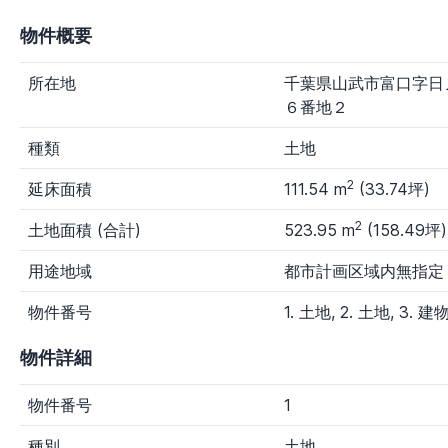
福岡県
佐賀県
長崎県
熊本県
物件概要
大分県
宮崎県
鹿児島県
沖縄県
所在地
千葉県山武市富口字日
新着物件
６番地２
指定なし
1日以内
3日以内
7日以内
種類
土地
物件種別
2
延床面積
111.54 m
(33.74坪)
す
マン
一戸
土
農
その
2
べ
ショ
建て
地
地
他種
土地面積 (合計)
523.95 m
(158.49坪)
て
ン
別
用途地域
都市計画区域内無指定
価格
物件番号
1. 土地, 2. 土地, 3. 建
～100万円
100～300万円
300～800万円
物件詳細
800～1,500万円
1,500～3,000万円
3,000万円～
物件番号
1
任
意
種別
土地