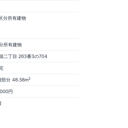
3,000万円～
. 区分所有建物
分所有建物
堀二丁目 263番3の704
宅
2
階部分 48.58m
,000円
階