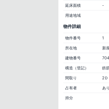
価格
延床面積
-
～100万円
100～300万
用途地域
任意入力
物件詳細
出品者
すべて
裁判所
国
物件番号
1
所在地
新座
建物番号
70
構造（登記）
鉄
間取り
2
占有者
あ
持分