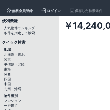
無料会員登録
ログイン
保存した検索条件
便利機能
￥14,240
人気物件ランキング
条件を指定して検索
詳細検索の条件設定
クイック検索
地域
所在地
北海道・東北
関東
すべて
甲信越・北陸
北海道・東北地方
東海
北海道
青森県
関西
四国
関東地方
中国
茨城県
栃木県
九州・沖縄
甲信越地方
物件種別
マンション
新潟県
富山県
一戸建て
東海地方