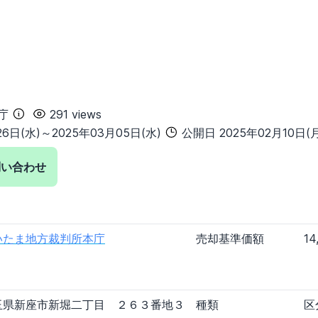
愛知県
三重県
大阪府
兵庫県
奈良県
和歌山県
岡山県
広島県
山口県
庁
291 views
6日(水)～2025年03月05日(水)
公開日 2025年02月10日(月
愛媛県
高知県
問い合わせ
長崎県
熊本県
大分県
宮崎県
鹿児島県
沖縄県
3日以内
7日以内
いたま地方裁判所本庁
売却基準価額
14
一戸建て
土地
農地
その他種別
玉県新座市新堀二丁目 ２６３番地３
種類
区