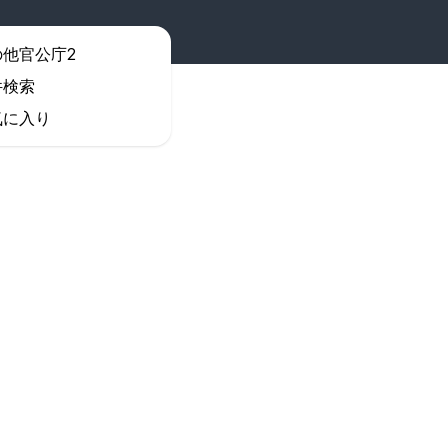
条件検索
の他官公庁2
件検索
気に入り