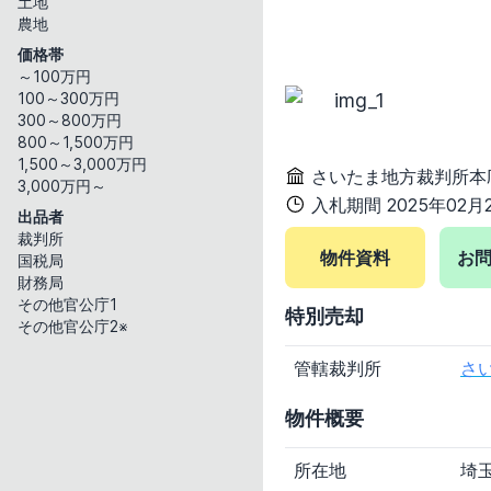
土地
岐阜県
静岡県
農地
価格帯
関西地方
～100万円
滋賀県
京都府
100～300万円
300～800万円
中国地方
800～1,500万円
鳥取県
島根県
1,500～3,000万円
さいたま地方裁判所本
四国地方
3,000万円～
入札期間 2025年02月2
徳島県
香川県
出品者
裁判所
九州・沖縄地方
物件資料
お
国税局
福岡県
佐賀県
財務局
その他官公庁1
特別売却
新着物件
その他官公庁2※
指定なし
1日以内
管轄裁判所
さ
物件種別
物件概要
すべて
マンション
所在地
埼