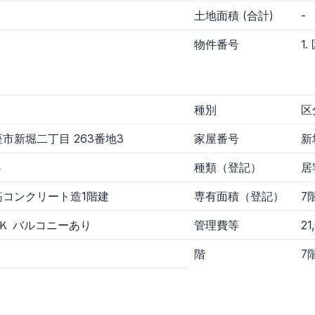
土地面積 (合計)
-
円
300～800万円
800～1,500万円
1,500～3,000万円
物件番号
1
～
万円
税局
財務局
その他官公庁1
その他官公庁2
種別
区
市新堀二丁目 263番地3
家屋番号
新
4
種類（登記）
居
筋コンクリート造1階建
専有面積（登記）
7
ＤＫ バルコニーあり
管理費等
21
り
階
7