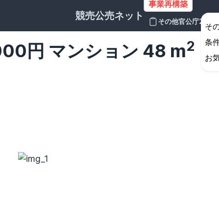
事業再構築
競売公売ネット
その他官公庁2
そ
条
2
,000円 マンション 48 m
お
岩手県
宮城県
秋田県
山形県
福島県
群馬県
埼玉県
千葉県
東京都
神奈川県
石川県
福井県
山梨県
長野県