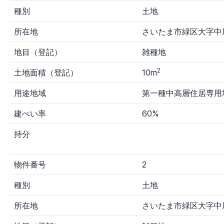
意
種別
土地
～
入
力
所在地
さいたま市緑区大字中
出品者
地目（登記）
雑種地
す
裁
国
財
その他
その他
2
土地面積（登記）
10m
べ
判
税
務
官公庁1
官公庁
て
所
局
局
用途地域
第一種中高層住居専用
建ぺい率
60%
持分
物件番号
2
種別
土地
所在地
さいたま市緑区大字中