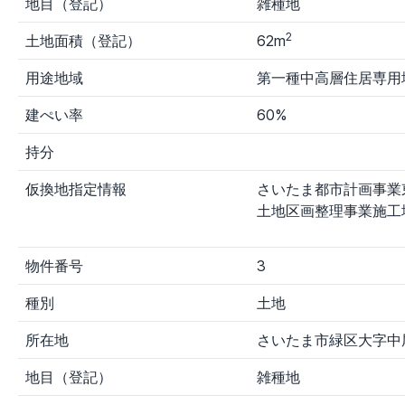
地目（登記）
雑種地
2
土地面積（登記）
62m
用途地域
第一種中高層住居専用
建ぺい率
60%
持分
仮換地指定情報
さいたま都市計画事業
土地区画整理事業施工
物件番号
3
種別
土地
所在地
さいたま市緑区大字中
地目（登記）
雑種地