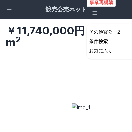
事業再構築
競売公売ネット
￥11,740,000円 一戸建て 
その他官公庁2
2
m
条件検索
お気に入り
詳細検索の条件設定
所在地
すべて
北海道・東北地方
北海道
青森県
岩手県
宮城県
秋田県
山形県
福島県
関東地方