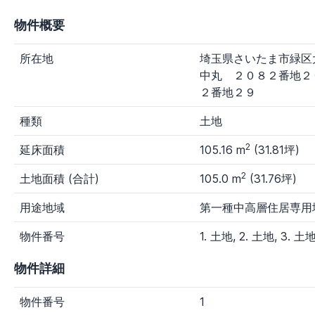
九州・沖縄地方
物件概要
福岡県
佐賀県
長崎県
熊本県
大分県
宮崎県
鹿児島県
沖縄県
所在地
埼玉県さいたま市緑区
中丸 ２０８２番地２
新着物件
２番地２９
指定なし
1日以内
3日以内
7日以内
種類
土地
物件種別
2
延床面積
105.16 m
(31.81坪)
す
マン
一戸
土
農
その
2
土地面積 (合計)
105.0 m
(31.76坪)
べ
ショ
建て
地
地
他種
て
ン
別
用途地域
第一種中高層住居専用
価格
物件番号
1. 土地, 2. 土地, 3. 土
～100万円
100～300万円
300～800万円
物件詳細
800～1,500万円
1,500～3,000万円
3,000万円～
物件番号
1
任