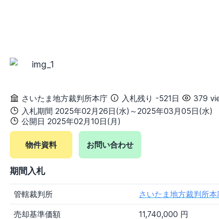
茨城県
栃木県
群馬県
埼玉県
千葉県
東京都
神奈川県
甲信越地方
新潟県
富山県
石川県
福井県
山梨県
長野県
東海地方
岐阜県
静岡県
愛知県
三重県
さいたま地方裁判所本庁
入札残り -521日
379 vi
入札期間 2025年02月26日(水)～2025年03月05日(水)
関西地方
公開日 2025年02月10日(月)
滋賀県
京都府
大阪府
兵庫県
奈良県
和歌山県
物件資料
お問い合わせ
中国地方
鳥取県
島根県
岡山県
広島県
期間入札
山口県
管轄裁判所
さいたま地方裁判所本
四国地方
徳島県
香川県
愛媛県
高知県
売却基準価額
11,740,000 円