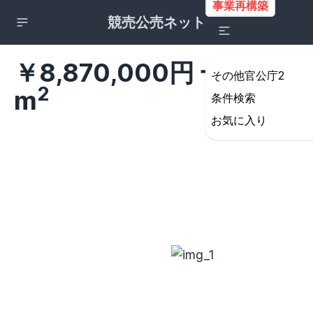
事業再構築
競売公売ネット
￥8,870,000円 一戸建て 
その他官公庁2
2
m
条件検索
お気に入り
詳細検索の条件設定
所在地
すべて
北海道・東北地方
北海道
青森県
岩手県
宮城県
秋田県
山形県
福島県
関東地方
茨城県
栃木県
群馬県
埼玉県