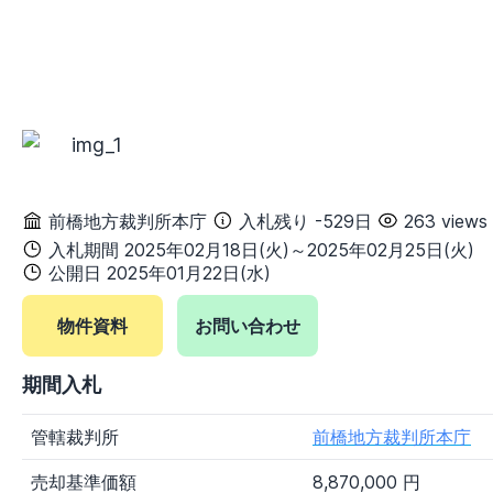
千葉県
東京都
神奈川県
甲信越地方
新潟県
富山県
石川県
福井県
山梨県
長野県
東海地方
岐阜県
静岡県
愛知県
三重県
関西地方
前橋地方裁判所本庁
入札残り -529日
263 views
滋賀県
京都府
大阪府
兵庫県
入札期間 2025年02月18日(火)～2025年02月25日(火)
奈良県
和歌山県
公開日 2025年01月22日(水)
中国地方
物件資料
お問い合わせ
鳥取県
島根県
岡山県
広島県
山口県
期間入札
四国地方
徳島県
香川県
愛媛県
高知県
管轄裁判所
前橋地方裁判所本庁
九州・沖縄地方
売却基準価額
8,870,000 円