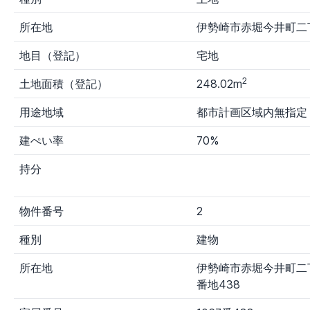
力
所在地
伊勢崎市赤堀今井町二
出品者
地目（登記）
宅地
す
裁
国
財
その他
その他
べ
判
税
務
官公庁1
官公庁
2
土地面積（登記）
248.02m
て
所
局
局
用途地域
都市計画区域内無指定
建ぺい率
70%
持分
物件番号
2
種別
建物
所在地
伊勢崎市赤堀今井町二丁
番地438