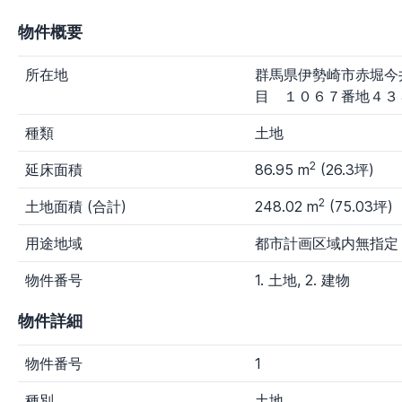
福岡県
佐賀県
長崎県
熊本県
物件概要
大分県
宮崎県
鹿児島県
沖縄県
新着物件
所在地
群馬県伊勢崎市赤堀今
目 １０６７番地４３
指定なし
1日以内
3日以内
7日以内
種類
土地
物件種別
2
延床面積
86.95 m
(26.3坪)
す
マン
一戸
土
農
その
べ
ショ
建て
地
地
他種
2
土地面積 (合計)
248.02 m
(75.03坪)
て
ン
別
用途地域
都市計画区域内無指定
価格
～100万円
100～300万円
300～800万円
物件番号
1. 土地, 2. 建物
800～1,500万円
1,500～3,000万円
物件詳細
3,000万円～
任
物件番号
1
意
～
入
種別
土地